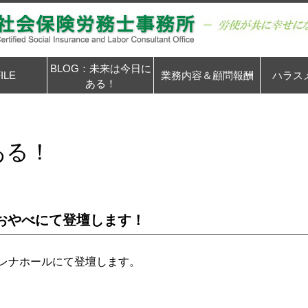
BLOG：未来は今日に
ILE
業務内容＆顧問報酬
ハラス
ある！
ある！
ドおやべにて登壇します！
セレナホールにて登壇します。