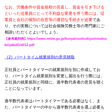
なお、労働条件や賃金規程の見直し、賃金を引き下げる
といった従業員にとって不利益な変更を伴う際には、従
業員と会社の個別の合意等の適切な手続きが必要
であ
り、その実務については社会保険労務士等の専門家にご
相談いただくとよいでしょう。
【参考裁判例】
https://www.mhlw.go.jp/bunya/roudoukijun/roudou
keiyaku01/dl/12.pdf
［2］パートタイム就業規則の意見聴取
正社員とパートタイマーの就業規則を別に作成してお
り、パートタイム就業規則を変更し届出を行う際には、
正社員の就業規則と同様に、過半数代表者の意見を聴く
ことになっています。
過半数代表者はパートタイマーである必要はなく、ま
た、パートタイマーの中から過半数代表者を選ぶ必要も